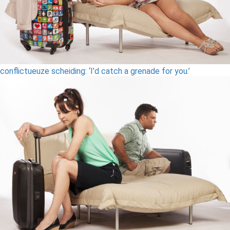
conflictueuze scheiding: ‘I’d catch a grenade for you.’