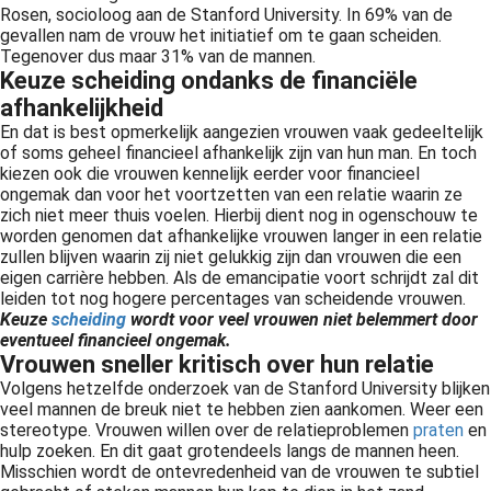
Rosen
, socioloog aan de Stanford University. In 69% van de
gevallen nam de vrouw het initiatief om te gaan scheiden.
Tegenover dus maar 31% van de mannen.
Keuze scheiding ondanks de
financiële
afhankelijkheid
En dat is best opmerkelijk aangezien vrouwen vaak gedeeltelijk
of soms geheel financieel afhankelijk zijn van hun man. En toch
kiezen ook die vrouwen kennelijk eerder voor financieel
ongemak dan voor het voortzetten van een relatie waarin ze
zich niet meer thuis voelen. Hierbij dient nog in ogenschouw te
worden genomen dat afhankelijke vrouwen langer in een relatie
zullen blijven waarin zij niet gelukkig zijn dan vrouwen die een
eigen
carrière
hebben. Als de emancipatie voort schrijdt zal dit
leiden tot nog hogere percentages van scheidende vrouwen.
Keuze
scheiding
wordt voor veel vrouwen niet belemmert door
eventueel financieel ongemak.
Vrouwen sneller kritisch over hun relatie
Volgens hetzelfde onderzoek van de Stanford University blijken
veel mannen de breuk niet te hebben zien aankomen. Weer een
stereotype. Vrouwen willen over de relatieproblemen
praten
en
hulp zoeken. En dit gaat grotendeels langs de mannen heen.
Misschien wordt de ontevredenheid van de vrouwen te subtiel