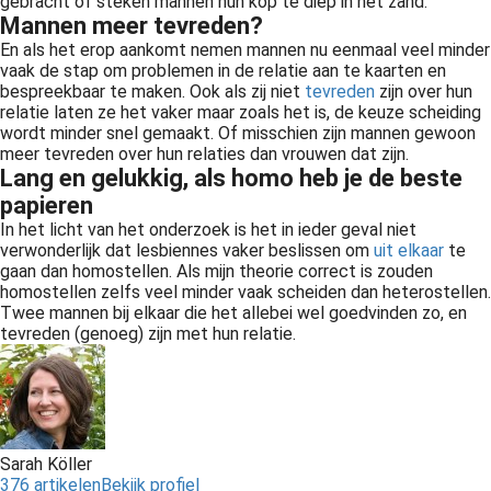
gebracht of steken mannen hun kop te diep in het zand.
Mannen meer tevreden?
En als het erop aankomt nemen mannen nu eenmaal veel minder
vaak de stap om problemen in de relatie aan te kaarten en
bespreekbaar te maken. Ook als zij niet
tevreden
zijn over hun
relatie laten ze het vaker maar zoals het is, de keuze scheiding
wordt minder snel gemaakt. Of misschien zijn mannen gewoon
meer tevreden over hun relaties dan vrouwen dat zijn.
Lang en gelukkig, als homo heb je de beste
papieren
In het licht van het onderzoek is het in ieder geval niet
verwonderlijk dat lesbiennes vaker beslissen om
uit elkaar
te
gaan dan
homostellen
. Als mijn theorie correct is zouden
homostellen
zelfs veel minder vaak scheiden dan
heterostellen
.
Twee mannen bij elkaar die het allebei wel goedvinden zo, en
tevreden (genoeg) zijn met hun relatie.
Sarah Köller
376 artikelen
Bekijk profiel