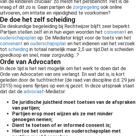
van de kinderen cruciaal” zo meldt het persbericht. Het is de
vraag of dit zo is. Gaan partijen de
zorgregeling
ook online
uitvoeren, om irritatie en vijandigheid te voorkomen?
De doe het zelf scheiding
De deskundige begeleiding bij
Rechtwijzer
blijft zeer beperkt.
Partijen stellen zelf en in hun eigen woorden het
convenant
en
ouderschapsplan
op. De Mediator krijgt voor de toets van het
convenant
en
ouderschapsplan
en het indienen van het verzoek
tot
scheiding
in totaal namelijk maar 2,5 uur tijd.Dat is scheiden
goedkoop en snel, maar zorgvuldig…?
Orde van Advocaten
In deze tijd is het niet mogelijk om het werk te doen dat de
Orde van Advocaten van ons verlangt. En wat dat is, is kort
geleden door de tuchtrechter (de raad van discipline d.d. 29 juni
2015) nog eens fijntjes op een rij gezet. In deze uitspraak staat
dat dat de
advocaat
-Mediator:
De juridische juistheid moet toetsen van de afspraken
van partijen;
Partijen erop moet wijzen als ze met minder
genoegen nemen;
Dient te toetsen of er informed consent is;
Hiertoe het convenant en
ouderschapsplan
met