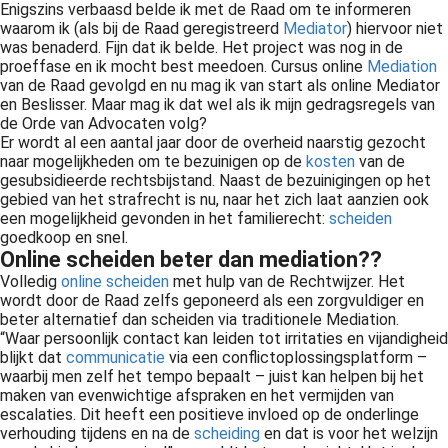
Enigszins verbaasd belde ik met de Raad om te informeren
waarom ik (als bij de Raad geregistreerd
Mediator
) hiervoor niet
was benaderd. Fijn dat ik belde. Het project was nog in de
proeffase
en ik mocht best meedoen. Cursus online
Mediation
van de Raad gevolgd en nu mag ik van start als online Mediator
en Beslisser. Maar mag ik dat wel als ik mijn gedragsregels van
de Orde van Advocaten volg?
Er wordt al een aantal jaar door de overheid naarstig gezocht
naar mogelijkheden om te bezuinigen op de
kosten
van de
gesubsidieerde rechtsbijstand. Naast de bezuinigingen op het
gebied van het strafrecht is nu, naar het zich laat aanzien ook
een mogelijkheid gevonden in het familierecht:
scheiden
goedkoop en snel.
Online scheiden beter dan mediation??
Volledig
online scheiden
met hulp van de
Rechtwijzer
. Het
wordt door de Raad zelfs geponeerd als een zorgvuldiger en
beter alternatief dan scheiden via traditionele Mediation.
“Waar persoonlijk contact kan leiden tot irritaties en vijandigheid
blijkt dat
communicatie
via een
conflictoplossingsplatform
–
waarbij men zelf het tempo bepaalt – juist kan helpen bij het
maken van evenwichtige afspraken en het vermijden van
escalaties
. Dit heeft een positieve invloed op de onderlinge
verhouding tijdens en na de
scheiding
en dat is voor het welzijn