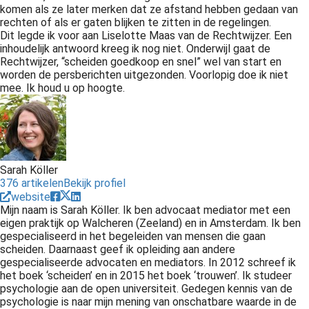
komen als ze later merken dat ze afstand hebben gedaan van
rechten of als er gaten blijken te zitten in de regelingen.
Dit legde ik voor aan
Liselotte
Maas van de
Rechtwijzer
. Een
inhoudelijk antwoord kreeg ik nog niet. Onderwijl gaat de
Rechtwijzer
, “scheiden goedkoop en snel” wel van start en
worden de persberichten uitgezonden. Voorlopig doe ik niet
mee. Ik houd u op hoogte.
Sarah Köller
376 artikelen
Bekijk profiel
website
Mijn naam is Sarah Köller. Ik ben advocaat mediator met een
eigen praktijk op Walcheren (Zeeland) en in Amsterdam. Ik ben
gespecialiseerd in het begeleiden van mensen die gaan
scheiden. Daarnaast geef ik opleiding aan andere
gespecialiseerde advocaten en mediators. In 2012 schreef ik
het boek ‘scheiden’ en in 2015 het boek ‘trouwen’. Ik studeer
psychologie aan de open universiteit. Gedegen kennis van de
psychologie is naar mijn mening van onschatbare waarde in de