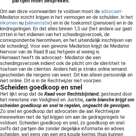
partijen moet bespreken.
Om aan deze voorwaarden te voldoen moet de
advocaat
-
Mediator inzicht krijgen in het vermogen en de schulden. In het
inkomen
nu (
alimentatie
) en in de toekomst (pensioen) en in de
kindregelingen
. En dat alles binnen 1,5 uur (het andere uur gaat
zitten in het indienen van het
scheidingsverzoek
, de
correspondentie hieromheen, en het uiteindelijk inschrijven van
de scheiding). Voor een gewone Mediation krijgt de Mediator
hiervoor van de Raad 8 uur, hetgeen al weinig is.
Hiernaast heeft de advocaat- Mediator die een
scheidingsverzoek
indient ook de plicht om de identiteit te
toetsen van de
cliënten
. Anders heb je straks online iemand
gescheiden die nergens van weet. Dit kan alleen persoonlijk en
niet online. Dit is in de
Rechtwijzer
niet voorzien.
Scheiden goedkoop en snel
Het lijkt erop dat de
Raad voor Rechtsbijstand
, gesteund door
het ministerie van Veiligheid en Justitie
,
carte
blanche
krijgt om
scheiden goedkoop en snel te regelen, ongeacht de gevolgen.
Zo snel en goedkoop dat advocaten die aan
Rechtwijzer
meewerken niet de tijd krijgen om aan de gedragsregels te
voldoen. Scheiden goedkoop en snel, zo goedkoop en snel
zelfs dat partijen die zonder degelijke informatie en advies
scheiden, wel eens van een erg koude kermis thuis kunnen