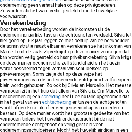
onderneming geen verhaal halen op deze privégoederen.
Ze worden als het ware veilig gesteld door de huwelijkse
voorwaarden.
Verrekenbeding
Door het verrekenbeding worden de inkomsten uit de
onderneming jaarlijks tussen de echtgenoten verdeeld. Silvia let
hier goed op. Elk jaar leggen ze met behulp van de boekhouder
de administratie naast elkaar en verrekenen ze het inkomen van
Marcello uit de zaak. Zij verkrijgt op deze manier vermogen dat
kan worden veilig gesteld op haar privébankrekening. Silvia krijgt
op deze manier economische zelfstandigheid en het gezin
wordt beschermd tegen verhaal van schuldeisers op
privévermogen. Soms zie je dat op deze wijze het
privévermogen van de ondernemende echtgenoot zelfs expres
klein wordt gehouden. Zo ook bij Silvia en Marcello. Het meeste
vermogen zit in het huis dat alleen van Silvia is. Om Marcello te
beschermen bij een
scheiding
heeft de notaris opgenomen dat
in het geval van een
echtscheiding
er tussen de echtgenoten
wordt afgerekend alsof er een gemeenschap van goederen
bestaat. Op deze manier wordt het grootste gedeelte van het
vermogen tijdens het huwelijk ondergebracht bij de niet
ondernemende echtgenoot en veilig gesteld voor
ondernemingsschuldeisers. Mocht het huwelijk eindigen in een