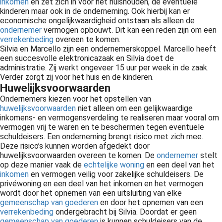
inkomen
en zet zich in voor het huishouden, de eventuele
kinderen maar ook in de onderneming. Ook hierbij kan er
economische ongelijkwaardigheid ontstaan als alleen de
ondernemer
vermogen opbouwt. Dit kan een reden zijn om een
verrekenbeding
overeen te komen.
Silvia en Marcello zijn een ondernemerskoppel. Marcello heeft
een succesvolle elektronicazaak en Silvia doet de
administratie. Zij werkt ongeveer 15 uur per week in de zaak.
Verder zorgt zij voor het huis en de kinderen.
Huwelijksvoorwaarden
Ondernemers kiezen voor het opstellen van
huwelijksvoorwaarden
niet alleen om een gelijkwaardige
inkomens- en vermogensverdeling te realiseren maar vooral om
vermogen vrij te waren en te beschermen tegen eventuele
schuldeisers. Een onderneming brengt risico met zich mee.
Deze risico’s kunnen worden afgedekt door
huwelijksvoorwaarden overeen te komen. De
ondernemer
stelt
op deze manier vaak de
echtelijke woning
en een deel van het
inkomen
en vermogen veilig voor zakelijke schuldeisers. De
privéwoning en een deel van het inkomen en het vermogen
wordt door het opnemen van een uitsluiting van elke
gemeenschap van goederen
en door het opnemen van een
verrekenbeding
ondergebracht bij Silvia. Doordat er geen
gemeenschap van goederen
is kunnen schuldeisers van de