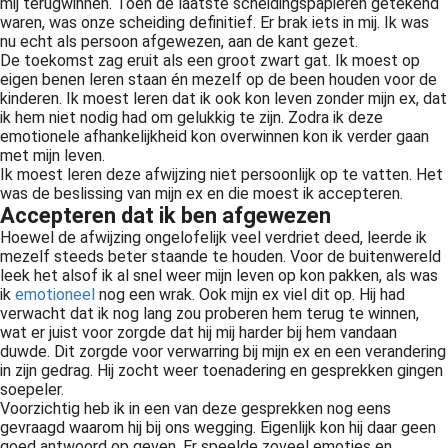
mij terugwinnen. Toen de laatste scheidingspapieren getekend
waren, was onze scheiding definitief. Er brak iets in mij. Ik was
nu echt als persoon afgewezen, aan de kant gezet.
De toekomst zag eruit als een groot zwart gat. Ik moest op
eigen benen leren staan én mezelf op de been houden voor de
kinderen. Ik moest leren dat ik ook kon leven zonder mijn ex, dat
ik hem niet nodig had om gelukkig te zijn. Zodra ik deze
emotionele afhankelijkheid kon overwinnen kon ik verder gaan
met mijn leven.
Ik moest leren deze afwijzing niet persoonlijk op te vatten. Het
was de beslissing van mijn ex en die moest ik accepteren.
Accepteren dat ik ben afgewezen
Hoewel de afwijzing ongelofelijk veel verdriet deed, leerde ik
mezelf steeds beter staande te houden. Voor de buitenwereld
leek het alsof ik al snel weer mijn leven op kon pakken, als was
ik
emotioneel
nog een wrak. Ook mijn ex viel dit op. Hij had
verwacht dat ik nog lang zou proberen hem terug te winnen,
wat er juist voor zorgde dat hij mij harder bij hem vandaan
duwde. Dit zorgde voor verwarring bij mijn ex en een verandering
in zijn gedrag. Hij zocht weer toenadering en gesprekken gingen
soepeler.
Voorzichtig heb ik in een van deze gesprekken nog eens
gevraagd waarom hij bij ons wegging. Eigenlijk kon hij daar geen
goed antwoord op geven. Er speelde zoveel emoties en