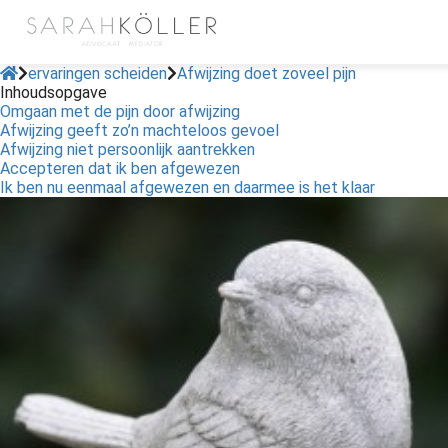
ervaringen scheiden
Afwijzing doet zoveel pijn
Inhoudsopgave
Omgaan met de pijn door afwijzing
Afwijzing geeft zo’n machteloos gevoel
Afwijzing niet persoonlijk aantrekken
Accepteren dat ik ben afgewezen
Ik ben nu eenmaal afgewezen en daarmee is het klaar