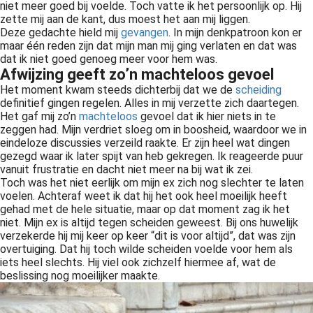
niet meer goed bij voelde. Toch vatte ik het persoonlijk op. Hij
zette mij aan de kant, dus moest het aan mij liggen.
Deze gedachte hield mij
gevangen
. In mijn denkpatroon kon er
maar één reden zijn dat mijn man mij ging verlaten en dat was
dat ik niet goed genoeg meer voor hem was.
Afwijzing geeft zo’n machteloos gevoel
Het moment kwam steeds dichterbij dat we de
scheiding
definitief gingen regelen. Alles in mij verzette zich daartegen.
Het gaf mij zo’n
machteloos
gevoel dat ik hier niets in te
zeggen had. Mijn verdriet sloeg om in boosheid, waardoor we in
eindeloze discussies verzeild raakte. Er zijn heel wat dingen
gezegd waar ik later spijt van heb gekregen. Ik reageerde puur
vanuit frustratie en dacht niet meer na bij wat ik zei.
Toch was het niet eerlijk om mijn ex zich nog slechter te laten
voelen. Achteraf weet ik dat hij het ook heel moeilijk heeft
gehad met de hele situatie, maar op dat moment zag ik het
niet. Mijn ex is altijd tegen scheiden geweest. Bij ons huwelijk
verzekerde hij mij keer op keer “dit is voor altijd”, dat was zijn
overtuiging. Dat hij toch wilde scheiden voelde voor hem als
iets heel slechts. Hij viel ook zichzelf hiermee af, wat de
beslissing nog moeilijker maakte.