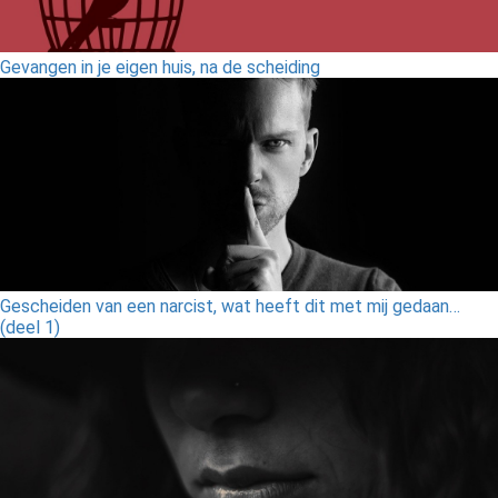
Gevangen in je eigen huis, na de scheiding
Gescheiden van een narcist, wat heeft dit met mij gedaan…
(deel 1)