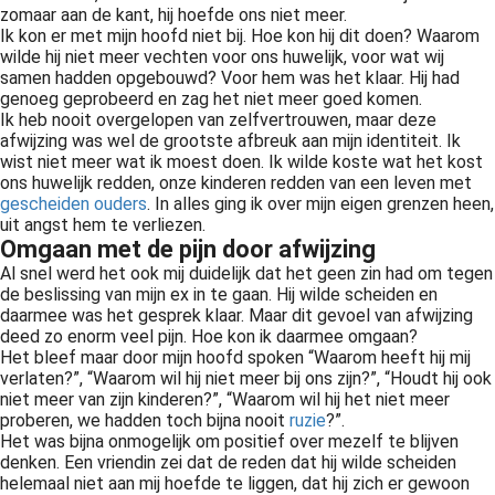
zomaar aan de kant, hij hoefde ons niet meer.
Ik kon er met mijn hoofd niet bij. Hoe kon hij dit doen? Waarom
wilde hij niet meer vechten voor ons huwelijk, voor wat wij
samen hadden opgebouwd? Voor hem was het klaar. Hij had
genoeg geprobeerd en zag het niet meer goed komen.
Ik heb nooit overgelopen van zelfvertrouwen, maar deze
afwijzing was wel de grootste afbreuk aan mijn identiteit. Ik
wist niet meer wat ik moest doen. Ik wilde koste wat het kost
ons huwelijk redden, onze kinderen redden van een leven met
gescheiden ouders
. In alles ging ik over mijn eigen grenzen heen,
uit angst hem te verliezen.
Omgaan met de pijn door afwijzing
Al snel werd het ook mij duidelijk dat het geen zin had om tegen
de beslissing van mijn ex in te gaan. Hij wilde scheiden en
daarmee was het gesprek klaar. Maar dit gevoel van afwijzing
deed zo enorm veel pijn. Hoe kon ik daarmee omgaan?
Het bleef maar door mijn hoofd spoken “Waarom heeft hij mij
verlaten?”, “Waarom wil hij niet meer bij ons zijn?”, “Houdt hij ook
niet meer van zijn kinderen?”, “Waarom wil hij het niet meer
proberen, we hadden toch bijna nooit
ruzie
?”.
Het was bijna onmogelijk om positief over mezelf te blijven
denken. Een vriendin zei dat de reden dat hij wilde scheiden
helemaal niet aan mij hoefde te liggen, dat hij zich er gewoon