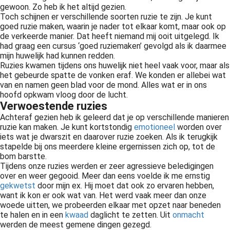
gewoon. Zo heb ik het altijd gezien.
Toch schijnen er verschillende soorten ruzie te zijn. Je kunt
goed ruzie maken, waarin je nader tot elkaar komt, maar ook op
de verkeerde manier. Dat heeft niemand mij ooit uitgelegd. Ik
had graag een cursus ‘goed ruziemaken’ gevolgd als ik daarmee
mijn huwelijk had kunnen redden.
Ruzies kwamen tijdens ons huwelijk niet heel vaak voor, maar als
het gebeurde spatte de vonken eraf. We konden er allebei wat
van en namen geen blad voor de mond. Alles wat er in ons
hoofd opkwam vloog door de lucht.
Verwoestende ruzies
Achteraf gezien heb ik geleerd dat je op verschillende manieren
ruzie kan maken. Je kunt kortstondig
emotioneel
worden over
iets wat je dwarszit en daarover ruzie zoeken. Als ik terugkijk
stapelde bij ons meerdere kleine ergernissen zich op, tot de
bom barstte.
Tijdens onze ruzies werden er zeer agressieve beledigingen
over en weer gegooid. Meer dan eens voelde ik me ernstig
gekwetst
door mijn ex. Hij moet dat ook zo ervaren hebben,
want ik kon er ook wat van. Het werd vaak meer dan onze
woede uitten, we probeerden elkaar met opzet naar beneden
te halen en in een
kwaad
daglicht te zetten. Uit
onmacht
werden de meest gemene dingen gezegd.