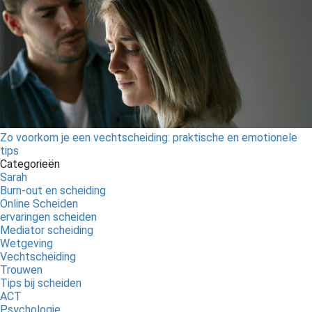
Zo voorkom je een vechtscheiding: praktische en emotionele
tips
Categorieën
Sarah
Burn-out en scheiding
Online Scheiden
ervaringen scheiden
Mediator scheiding
Wetgeving
Vechtscheiding
Trouwen
Tips bij scheiden
ACT
Psychologie