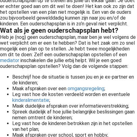
ouderschapsplan op te stellen als jullie uit elkaar gaan. Je doet
er echter goed aan om dit wel te doen! Het kan ook zo zijn dat
het opstellen van een plan niet mogelijk is. Een van de ouders
zou bijvoorbeeld gewelddadig kunnen zijn naar jou en/of de
kinderen. Een ouderschapsplan is in zo’n geval niet verplicht.
Wat als je geen ouderschapsplan hebt?
Heb je (nog) geen ouderschapsplan, maar ben je wel volgens de
wet verplicht om er een te hebben? Dat is het zaak om zo snel
mogelijk een plan op te stellen. Je hebt twee mogelijkheden
om dit te doen: Zelf een ouderschapsplan opstellen of een
mediator
inschakelen die jullie erbij helpt. Wil je een goed
ouderschapsplan opstellen? Volg dan de volgende stappen:
Beschrijf hoe de situatie is tussen jou en je ex-partner en
de kinderen;
Maak afspraken over een
omgangsregeling
;
Leg vast hoe de kosten verdeeld worden en eventuele
kinderalimentatie
;
Maak duidelijke afspraken over informatieverstrekking;
Spreek duidelijk af hoe jullie belangrijke beslissingen gaan
nemen omtrent de kinderen;
Leg vast hoe de kinderen betrokken zijn in het opstellen
van het plan;
Maak afspraken over school, sport en hobby;