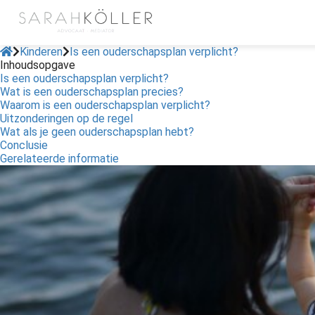
Kinderen
Is een ouderschapsplan verplicht?
Inhoudsopgave
Is een ouderschapsplan verplicht?
Wat is een ouderschapsplan precies?
Waarom is een ouderschapsplan verplicht?
Uitzonderingen op de regel
Wat als je geen ouderschapsplan hebt?
Conclusie
Gerelateerde informatie