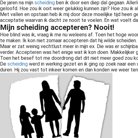
De jaren na mijn
scheiding
ben ik door een diep dal gegaan. Allerl
geloofd. Hoe zou ik ooit weer gelukkig kunnen zijn? Hoe zou ik 
Met vallen en opstaan heb ik mij door deze moeilijke tijd heen ge
acceptatie waarvan ik dacht ze nooit te voelen. En wat voelt d
Mijn scheiding accepteren? Nooit!
Hoe blind was ik, vraag ik me nu weleens af. Toen het hoge woord
te maken. Ik kon niet zomaar accepteren dat hij wilde scheiden
Maar er zat weinig vechtlust meer in mijn ex. Die was er schijnb
verder. Accepteren was het enige wat ik kon doen. Makkelijker g
Toen het besef tot me doordrong dat dit niet meer goed zou k
De
scheiding
werd in werking gezet en ik ging op zoek naar een w
duren. Hij zou vast tot inkeer komen en dan konden we weer teru
. Je hebt ongetwijfeld al een heftige periode achter de rug, vol twijfels en tegenstrijdige gevoelens. En ook de komende tijd zal heftig worden...