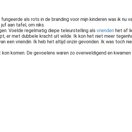
ungeerde als rots in de branding voor mijn kinderen was ik nu va
juf aan tafel, om niks.
en. Voelde regelmatig diepe teleurstelling als
vrienden
het af li
pt, er met dubbele kracht uit wilde. Ik kon het niet meer tegenh
van een vriendin. Ik heb het altijd onzin gevonden. Ik was toch n
lp uit kon komen. De gevoelens waren zo overweldigend en kwamen