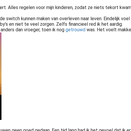
rt. Alles regelen voor mijn kinderen, zodat ze niets tekort kwam
de switch kunnen maken van overleven naar leven. Eindelijk voel 
by’s en niet te veel zorgen. Zelfs financieel red ik het aardig.
 anders dan vroeger, toen ik nog
getrouwd
was. Het voelt makkeli
Soms denk ik terug aan mijn huwelijk en vraag mezelf af waarom ik ooit met deze man getrouwd ben. Stel dat ik het niet had gedaan, stel dat ik na de eerste ruzie er meteen een punt achter had gezet. Hoe zou mijn leven..
wen geen goed gedaan. Een tijd lang had ik het gevoel dat ik er 