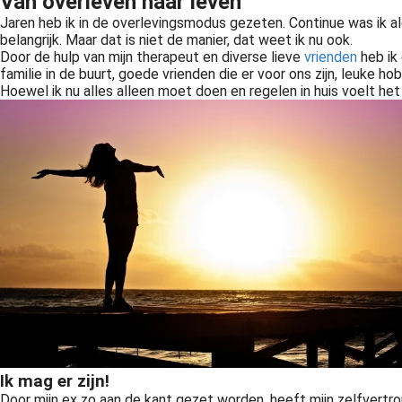
Van overleven naar leven
Jaren heb ik in de overlevingsmodus gezeten. Continue was ik ale
belangrijk. Maar dat is niet de manier, dat weet ik nu ook.
Door de hulp van mijn therapeut en diverse lieve
vrienden
heb ik 
familie in de buurt, goede vrienden die er voor ons zijn, leuke hob
Hoewel ik nu alles alleen moet doen en regelen in huis voelt het
Op echte vrienden kun je bouwen. Jarenlang heb ik gedacht echte vrienden te hebben, maar na de scheiding zag ik pas echt wie mijn vrienden waren en wie niet. En dat bleken hele andere mensen te zijn dan ik had..
Ik mag er zijn!
Door mijn ex zo aan de kant gezet worden, heeft mijn zelfvertrou