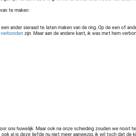
d van te maken
m een ander sieraad te laten maken van de ring. Op de een of and
x
verbonden
zijn. Maar aan de andere kant, ik was met hem verbon
elde dat hij niet meer met mij verder wilde. Het nieuws was..
oor ons huwelijk. Maar ook na onze scheiding zouden we nooit 
n ook al is deze liefde nu niet meer aanwezig, ik wil toch dat de 