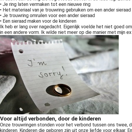
• Je ring laten vermaken tot een nieuwe ring
• Het materiaal van je trouwring gebruiken om een ander sieraa
• Je trouwring omruilen voor een ander sieraad
• Een sieraad maken voor de kinderen
Ik heb er lang over nagedacht. Eigenlijk voelde het niet goed o
in een andere vorm. Ik wilde niet meer op die manier met mijn e
Hij wil van mij scheiden … Hij wil van mij af… Hij wil een leven zonder mij… Dat was alles waar ik aan kon denken, die eerste weken nadat mijn ex me vert
Voor altijd verbonden, door de kinderen
Onze trouwringen stonden voor het verbond tussen ons twee, d
kinderen. Kinderen die geboren zijn uit onze liefde voor elkaar. E