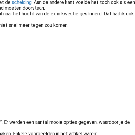
met de
scheiding
. Aan de andere kant voelde het toch ook als een
 had moeten doorstaan.
aal naar het hoofd van de ex in kwestie geslingerd. Dat had ik ook
m niet snel meer tegen zou komen.
rwarrende tijd. Je hebt ongetwijfeld al een heftige periode achter de rug, vol twijfels en tegenstrijdige gevoelens. En ook de komende tijd zal heftig worden...
ng”. Er werden een aantal mooie opties gegeven, waardoor je de
 maken. Enkele voorbeelden in het artikel waren: