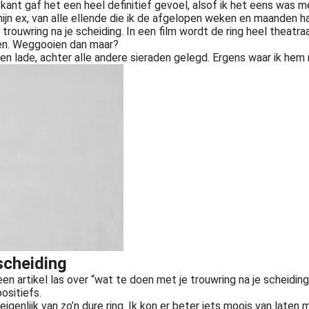
 kant gaf het een heel definitief gevoel, alsof ik het eens was 
 mijn ex, van alle ellende die ik de afgelopen weken en maanden
e trouwring na je scheiding. In een film wordt de ring heel theatr
den. Weggooien dan maar?
 een lade, achter alle andere sieraden gelegd. Ergens waar ik he
Als je gaat scheiden zit je midden in een emotionele en ve
scheiding
een artikel las over “wat te doen met je trouwring na je scheidi
ositiefs.
eigenlijk van zo’n dure ring. Ik kon er beter iets moois van laten