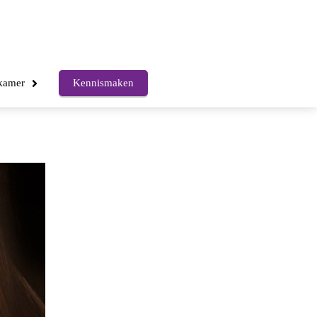
kkamer
Kennismaken